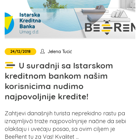
Jelena Tucić
24/12/2018
U suradnji sa Istarskom
kreditnom bankom našim
korisnicima nudimo
najpovoljnije kredite!
Zahtjevi današnjih turista neprekidno rastu pa
iznajmljivči traže najpovolnjnije načine da sebi
olakšaju i uvećaju posao, sa ovim ciljem je
BeeRent tu za Vas! Kvalitet ...