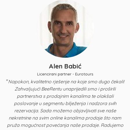
Alen Babić
Licencirani partner - Eurotours
"
Napokon, kvalitetno rješenje na koje smo dugo čekali!
Zahvaljujući BeeRentu unaprijedili smo i proširili
p
partnerstva s prodajnim kanalima te olakšali
u
poslovanje u segmentu bilježenja i nadzora svih
n
rezervacija. Sada možemo objavljivati sve naše
K
nekretnine na svim online kanalima prodaje što nam
pruža mogućnost povećanja naše prodaje. Radujemo