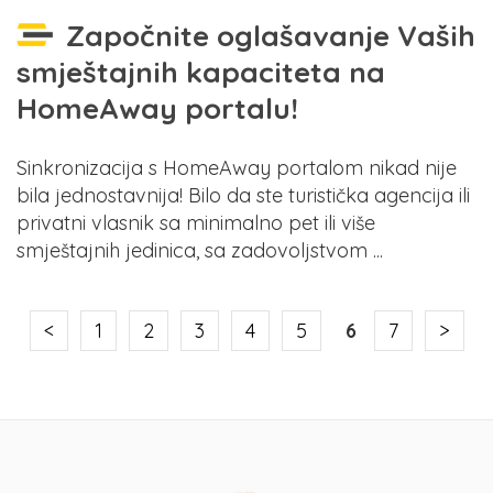
Započnite oglašavanje Vaših
smještajnih kapaciteta na
HomeAway portalu!
Sinkronizacija s HomeAway portalom nikad nije
bila jednostavnija! Bilo da ste turistička agencija ili
privatni vlasnik sa minimalno pet ili više
smještajnih jedinica, sa zadovoljstvom ...
<
1
2
3
4
5
6
7
>