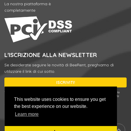
La nostra piattaforma è
completamente
L'ISCRIZIONE ALLA NEWSLETTER
Se desiderate seguire le novità di BeeRent, preghiamo di
utilizzare il link di cui sotto.
ISCRIVITI!
* Puotete annullare l'iscrizione o modificare le sue preferenze in qualsiasi momento
utilizzando il link
Update your preferences / Unsubscribe
nella nostra e-mail della
This website uses cookies to ensure you get
Newsletter o inserendo il suo indirizzo e-mail registrato in modulo di iscrizione e
scegliendo
Update your preferences / Unsubscribe
.
the best experience on our website.
Learn more