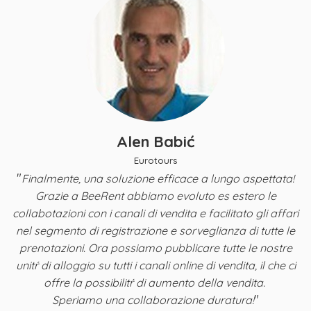
Alen Babić
Eurotours
"
Finalmente, una soluzione efficace a lungo aspettata!
y,
Grazie a BeeRent abbiamo evoluto es estero le
B
a
collabotazioni con i canali di vendita e facilitato gli affari
nel segmento di registrazione e sorveglianza di tutte le
ta
prenotazioni. Ora possiamo pubblicare tutte le nostre
i
unitŕ di alloggio su tutti i canali online di vendita, il che ci
offre la possibilitŕ di aumento della vendita.
"
Speriamo una collaborazione duratura!