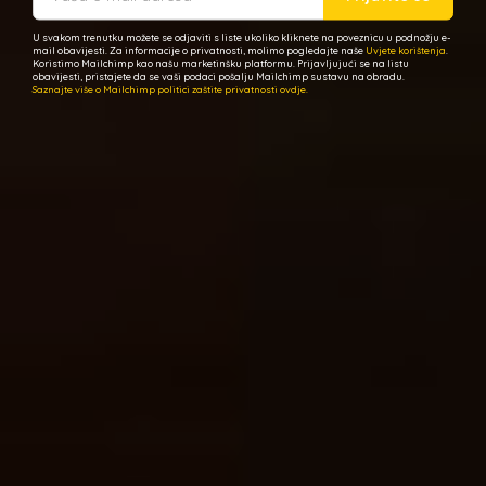
U svakom trenutku možete se odjaviti s liste ukoliko kliknete na poveznicu u podnožju e-
mail obavijesti. Za informacije o privatnosti, molimo pogledajte naše
Uvjete korištenja
.
Koristimo Mailchimp kao našu marketinšku platformu. Prijavljujući se na listu
obavijesti, pristajete da se vaši podaci pošalju Mailchimp sustavu na obradu.
Saznajte više o Mailchimp politici zaštite privatnosti ovdje.