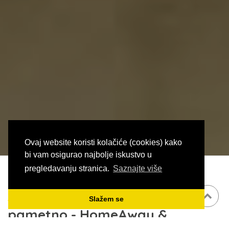
Ovaj website koristi kolačiće (cookies) kako
bi vam osigurao najbolje iskustvo u
pregledavanju stranica.
Saznajte više
Iznajmljujte jednostavno i
Slažem se
pametno - HomeAway &