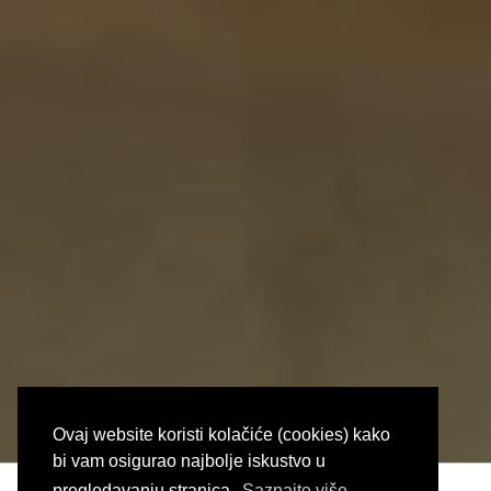
Ovaj website koristi kolačiće (cookies) kako
bi vam osigurao najbolje iskustvo u
pregledavanju stranica.
Saznajte više