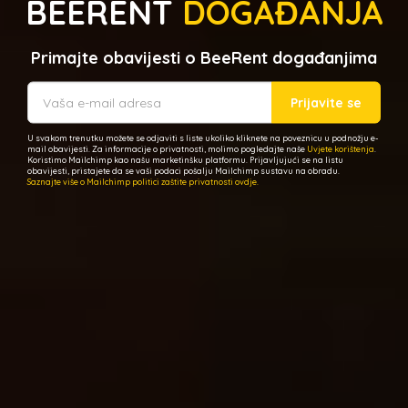
BEERENT
DOGAĐANJA
Primajte obavijesti o BeeRent događanjima
Prijavite se
U svakom trenutku možete se odjaviti s liste ukoliko kliknete na poveznicu u podnožju e-
mail obavijesti. Za informacije o privatnosti, molimo pogledajte naše
Uvjete korištenja
.
Koristimo Mailchimp kao našu marketinšku platformu. Prijavljujući se na listu
obavijesti, pristajete da se vaši podaci pošalju Mailchimp sustavu na obradu.
Saznajte više o Mailchimp politici zaštite privatnosti ovdje.