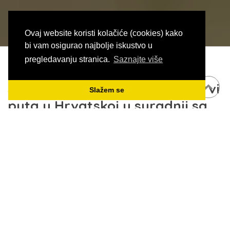
Ovaj website koristi kolačiće (cookies) kako
bi vam osigurao najbolje iskustvo u
pregledavanju stranica.
Saznajte više
Expedia i HomeAway po prvi
Slažem se
puta u Hrvatskoj u suradnji sa
BeeRent-om Besplatni seminar
samo 25. svibnja u Rovinju!
Događanja
Pol Popović
18/05/2018