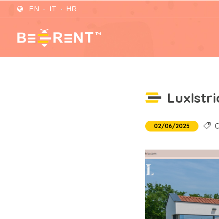
EN
IT
HR
LuxIstri
Cl
02/06/2025