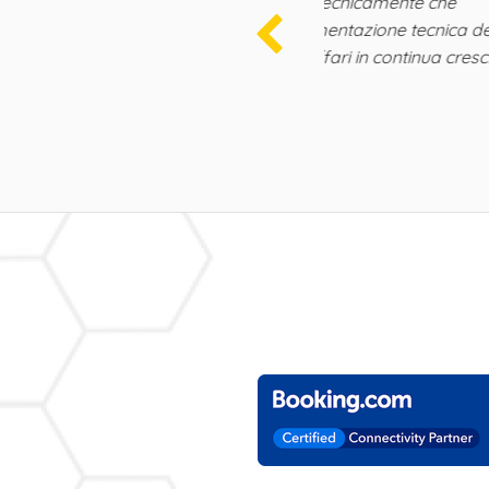
i HomeAway, sia tecnicamente che
o la loro implementazione tecnica delle
vedo l'ora di affari in continua crescita
Speriamo una collab