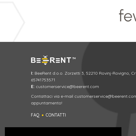
I:
BeeRent d.o.o. Zorzetti 3, 52210 Rovinj-Rovigno, C
65741753571
E:
customerservice@beerent.com
Contattaci via e-mail
customerservice@beerent.co
appuntamento!
FAQ
CONTATTI
Seguici sui Social Media!