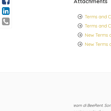
Attachments
Terms and Co
Terms and Co
New Terms an
New Terms a
zioni dei canali
con il talentuoso team di BeeRent. Sono