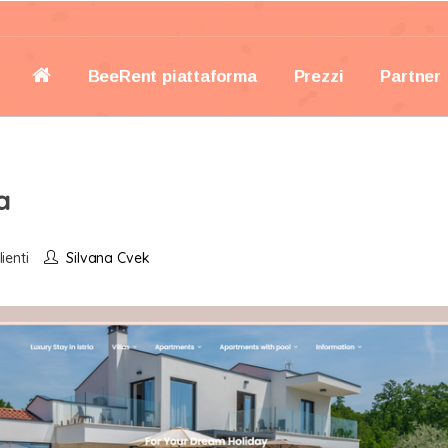
BeeRent piattaforma
Prezzi
Partner
a
ienti
Silvana Cvek