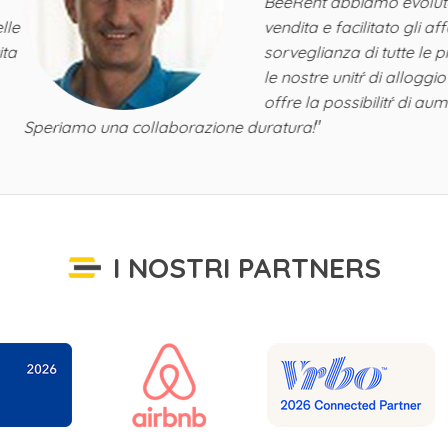
BeeRent abbiamo evoluto es estero le collabotazi
vendita e facilitato gli affari nel segmento di reg
sorveglianza di tutte le prenotazioni. Ora possia
le nostre unitŕ di alloggio su tutti i canali online di 
offre la possibilitŕ di aumento della vendita.
"
orazione duratura!
I NOSTRI PARTNERS