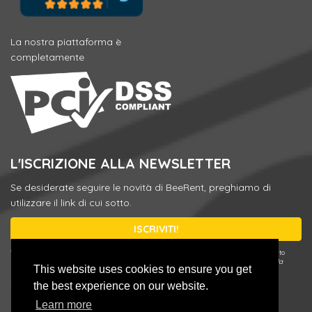
La nostra piattaforma è
completamente
L'ISCRIZIONE ALLA NEWSLETTER
Se desiderate seguire le novità di BeeRent, preghiamo di
utilizzare il link di cui sotto.
ISCRIVITI!
* Puotete annullare l'iscrizione o modificare le sue preferenze in qualsiasi momento
utilizzando il link
Update your preferences / Unsubscribe
nella nostra e-mail della
This website uses cookies to ensure you get
Newsletter o inserendo il suo indirizzo e-mail registrato in modulo di iscrizione e
scegliendo
Update your preferences / Unsubscribe
.
the best experience on our website.
Learn more