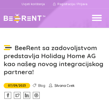
Uvjeti korištenja
Registracija / Prijava
BeeRent sa zadovoljstvom
predstavlja Holiday Home AG
kao našeg novog integracijskog
partnera!
Blog
Silvana Cvek
07/09/2023