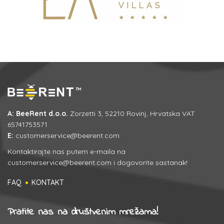
A: BeeRent d.o.o.
Zorzetti 3, 52210 Rovinj, Hrvatska VAT
65741753571
E:
customerservice@beerent.com
Kontaktirajte nas putem e-maila na
customerservice@beerent.com
i dogovorite sastanak!
FAQ
KONTAKT
Pratite nas na društvenim mrežama!