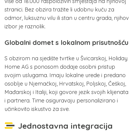
više od 18.000 raspoloživih smještaja na njihovoj
stranici. Bez obzira tražite li udobnu kuču za
odmor, luksuznu vilu ili stan u centru grada, njihov
izbor je raznolik.
Globalni domet s lokalnom prisutnošću
S obzirom na sjedište tvrtke u Švicarskoj, Holiday
Home AG s ponosom dodaje osobni pristup
svojim uslugama. Imaju lokalne urede i predano
osoblje u Njemačkoj, Hrvatskoj, Poljskoj, Češkoj,
Mađarskoj i Italiji, koji govore jezik svojih klijenata
i partnera. Time osiguravaju personalizirano i
učinkovito iskustvo za sve.
Jednostavna integracija