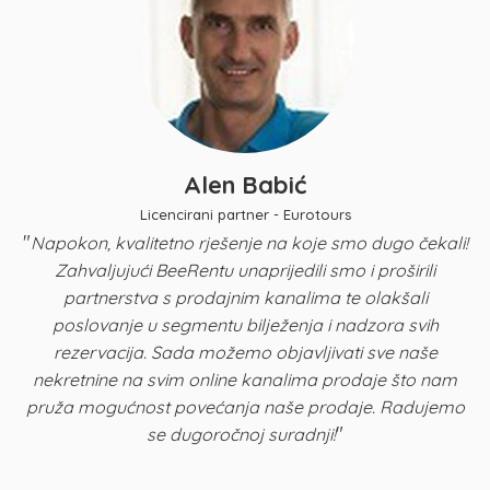
Alen Babić
Licencirani partner - Eurotours
"
Napokon, kvalitetno rješenje na koje smo dugo čekali!
Zahvaljujući BeeRentu unaprijedili smo i proširili
p
partnerstva s prodajnim kanalima te olakšali
u
poslovanje u segmentu bilježenja i nadzora svih
n
rezervacija. Sada možemo objavljivati sve naše
K
nekretnine na svim online kanalima prodaje što nam
pruža mogućnost povećanja naše prodaje. Radujemo
"
se dugoročnoj suradnji!