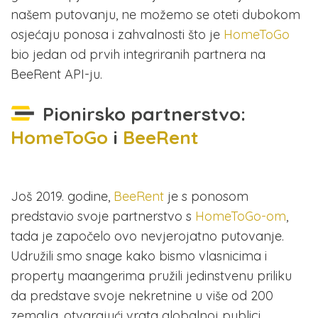
našem putovanju, ne možemo se oteti dubokom
osjećaju ponosa i zahvalnosti što je
HomeToGo
bio jedan od prvih integriranih partnera na
BeeRent API-ju.
Pionirsko partnerstvo:
HomeToGo
i
BeeRent
Još 2019. godine,
BeeRent
je s ponosom
predstavio svoje partnerstvo s
HomeToGo-om
,
tada je započelo ovo nevjerojatno putovanje.
Udružili smo snage kako bismo vlasnicima i
property maangerima pružili jedinstvenu priliku
da predstave svoje nekretnine u više od 200
zemalja, otvarajući vrata globalnoj publici.