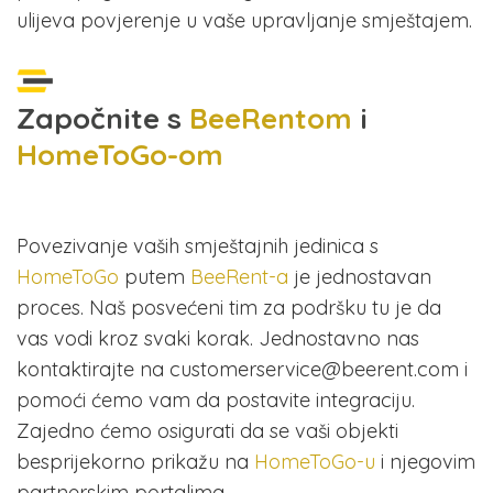
ulijeva povjerenje u vaše upravljanje smještajem.
Započnite s
BeeRentom
i
HomeToGo-om
Povezivanje vaših smještajnih jedinica s
HomeToGo
putem
BeeRent-a
je jednostavan
proces. Naš posvećeni tim za podršku tu je da
vas vodi kroz svaki korak. Jednostavno nas
kontaktirajte na customerservice@beerent.com i
pomoći ćemo vam da postavite integraciju.
Zajedno ćemo osigurati da se vaši objekti
besprijekorno prikažu na
HomeToGo-u
i njegovim
partnerskim portalima.