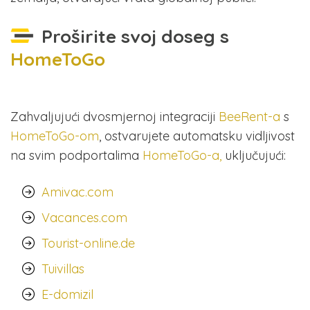
Proširite svoj doseg s
HomeToGo
Zahvaljujući dvosmjernoj integraciji
BeeRent-a
s
HomeToGo-om
, ostvarujete automatsku vidljivost
na svim podportalima
HomeToGo-a,
uključujući:
Amivac.com
Vacances.com
Tourist-online.de
Tuivillas
E-domizil