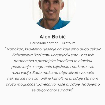
Alen Babić
Licencirani partner - Eurotours
"
Napokon, kvalitetno rješenje na koje smo dugo čekali!
Zahvaljujući BeeRentu unaprijedili smo i proširili
p
partnerstva s prodajnim kanalima te olakšali
u
poslovanje u segmentu bilježenja i nadzora svih
n
rezervacija. Sada možemo objavljivati sve naše
K
nekretnine na svim online kanalima prodaje što nam
pruža mogućnost povećanja naše prodaje. Radujemo
"
se dugoročnoj suradnji!