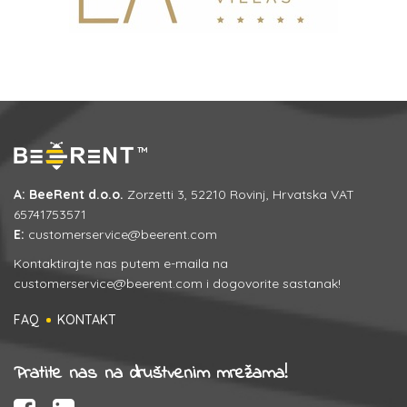
A: BeeRent d.o.o.
Zorzetti 3, 52210 Rovinj, Hrvatska VAT
65741753571
E:
customerservice@beerent.com
Kontaktirajte nas putem e-maila na
customerservice@beerent.com
i dogovorite sastanak!
FAQ
KONTAKT
Pratite nas na društvenim mrežama!