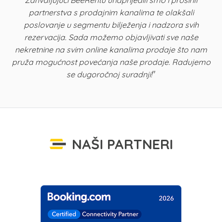
Zahvaljujući BeeRentu unaprijedili smo i proširili
p
partnerstva s prodajnim kanalima te olakšali
u
poslovanje u segmentu bilježenja i nadzora svih
n
rezervacija. Sada možemo objavljivati sve naše
K
nekretnine na svim online kanalima prodaje što nam
pruža mogućnost povećanja naše prodaje. Radujemo
"
se dugoročnoj suradnji!
NAŠI PARTNERI