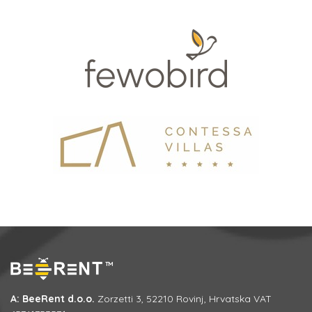
A: BeeRent d.o.o.
Zorzetti 3, 52210 Rovinj, Hrvatska VAT