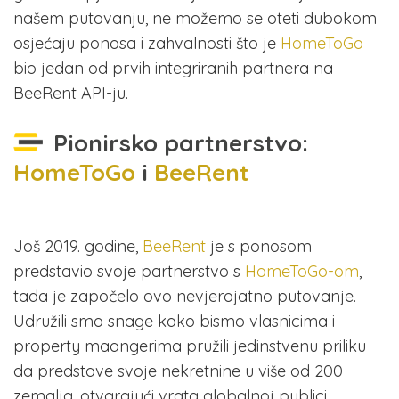
našem putovanju, ne možemo se oteti dubokom
osjećaju ponosa i zahvalnosti što je
HomeToGo
bio jedan od prvih integriranih partnera na
BeeRent API-ju.
Pionirsko partnerstvo:
HomeToGo
i
BeeRent
Još 2019. godine,
BeeRent
je s ponosom
predstavio svoje partnerstvo s
HomeToGo-om
,
tada je započelo ovo nevjerojatno putovanje.
Udružili smo snage kako bismo vlasnicima i
property maangerima pružili jedinstvenu priliku
da predstave svoje nekretnine u više od 200
zemalja, otvarajući vrata globalnoj publici.