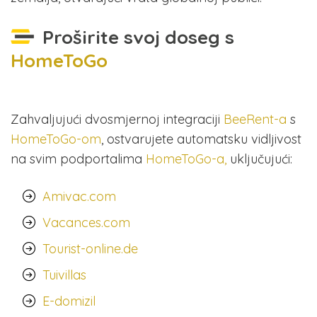
Proširite svoj doseg s
HomeToGo
Zahvaljujući dvosmjernoj integraciji
BeeRent-a
s
HomeToGo-om
, ostvarujete automatsku vidljivost
na svim podportalima
HomeToGo-a,
uključujući:
Amivac.com
Vacances.com
Tourist-online.de
Tuivillas
E-domizil