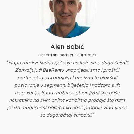
Alen Babić
Licencirani partner - Eurotours
"
Napokon, kvalitetno rješenje na koje smo dugo čekali!
Zahvaljujući BeeRentu unaprijedili smo i proširili
p
partnerstva s prodajnim kanalima te olakšali
u
poslovanje u segmentu bilježenja i nadzora svih
n
rezervacija. Sada možemo objavljivati sve naše
K
nekretnine na svim online kanalima prodaje što nam
pruža mogućnost povećanja naše prodaje. Radujemo
"
se dugoročnoj suradnji!