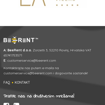
A: BeeRent d.o.o.
Zorzetti 3, 52210 Rovinj, Hrvatska VAT
65741753571
E:
customerservice@beerent.com
Kontaktirajte nas putem e-maila na
customerservice@beerent.com
i dogovorite sastanak!
FAQ
KONTAKT
Pratite nas na društvenim mrežama!