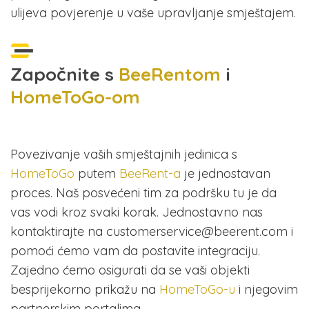
ulijeva povjerenje u vaše upravljanje smještajem.
Započnite s
BeeRentom
i
HomeToGo-om
Povezivanje vaših smještajnih jedinica s
HomeToGo
putem
BeeRent-a
je jednostavan
proces. Naš posvećeni tim za podršku tu je da
vas vodi kroz svaki korak. Jednostavno nas
kontaktirajte na customerservice@beerent.com i
pomoći ćemo vam da postavite integraciju.
Zajedno ćemo osigurati da se vaši objekti
besprijekorno prikažu na
HomeToGo-u
i njegovim
partnerskim portalima.